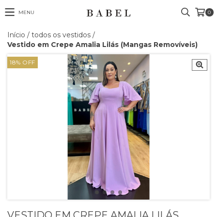
MENU
0
Início
/
todos os vestidos
/
Vestido em Crepe Amalia Lilás (Mangas Removíveis)
18
%
OFF
VESTIDO EM CREPE AMALIA LILÁS