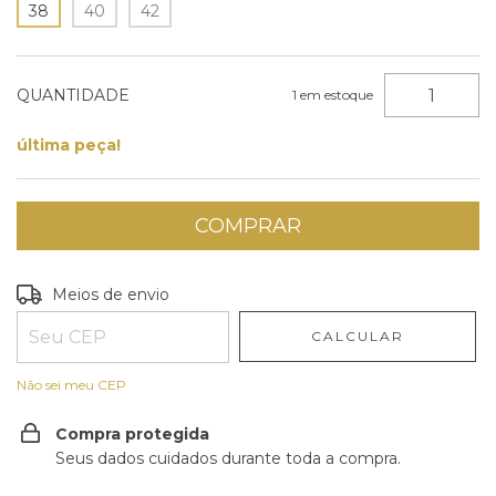
38
40
42
QUANTIDADE
1
em estoque
última peça!
Entregas para o CEP:
ALTERAR CEP
Meios de envio
CALCULAR
Não sei meu CEP
Compra protegida
Seus dados cuidados durante toda a compra.