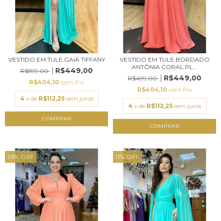
VESTIDO EM TULE GAIA TIFFANY
VESTIDO EM TULE BORDADO
ANTÔNIA CORAL PL...
R$449,00
R$599,00
R$449,00
R$499,00
R$404,10
com
Pix
R$404,10
com
Pix
4
x de
R$112,25
sem juros
4
x de
R$112,25
sem juros
COMPRAR
COMPRAR
25
%
OFF
11
%
OFF