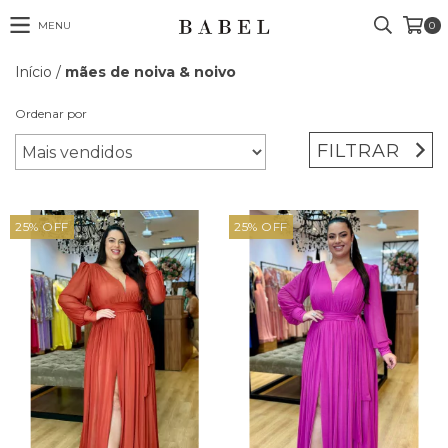
MENU
0
Início
/
mães de noiva & noivo
Ordenar por
FILTRAR
25
%
OFF
25
%
OFF