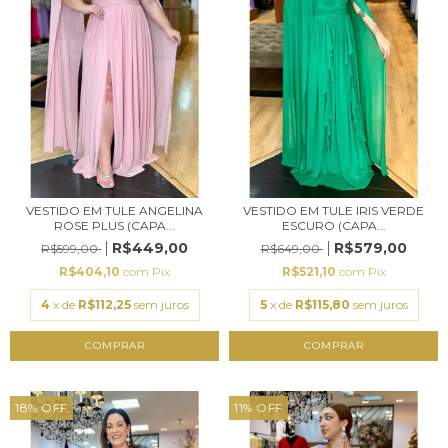
VESTIDO EM TULE ANGELINA
VESTIDO EM TULE IRIS VERDE
ROSE PLUS (CAPA...
ESCURO (CAPA...
R$449,00
R$579,00
R$599,00
R$649,00
R$404,10
com
Pix
R$521,10
com
Pix
4
x de
R$112,25
sem juros
5
x de
R$115,80
sem juros
COMPRAR
COMPRAR
18
%
OFF
11
%
OFF