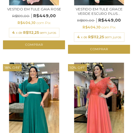
VESTIDO EM TULE GAIA ROSE
VESTIDO EM TULE GRACE
VERDE ESCURO PLUS...
R$449,00
R$599,00
R$449,00
R$599,00
R$404,10
com
Pix
R$404,10
com
Pix
4
x de
R$112,25
sem juros
4
x de
R$112,25
sem juros
COMPRAR
COMPRAR
18
%
OFF
10
%
OFF