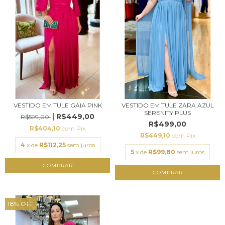
VESTIDO EM TULE GAIA PINK
VESTIDO EM TULE ZARA AZUL
SERENITY PLUS
R$449,00
R$599,00
R$499,00
R$404,10
com
Pix
R$449,10
com
Pix
4
x de
R$112,25
sem juros
5
x de
R$99,80
sem juros
COMPRAR
COMPRAR
18
%
OFF