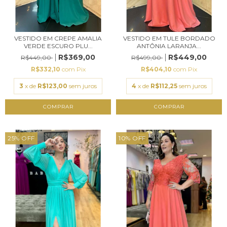
VESTIDO EM CREPE AMALIA
VESTIDO EM TULE BORDADO
VERDE ESCURO PLU...
ANTÔNIA LARANJA...
R$369,00
R$449,00
R$449,00
R$499,00
R$332,10
com
Pix
R$404,10
com
Pix
3
x de
R$123,00
sem juros
4
x de
R$112,25
sem juros
COMPRAR
COMPRAR
25
%
OFF
10
%
OFF