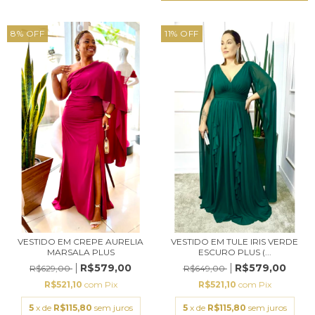
8
%
OFF
11
%
OFF
VESTIDO EM CREPE AURELIA
VESTIDO EM TULE IRIS VERDE
MARSALA PLUS
ESCURO PLUS (...
R$579,00
R$579,00
R$629,00
R$649,00
R$521,10
com
Pix
R$521,10
com
Pix
5
x de
R$115,80
sem juros
5
x de
R$115,80
sem juros