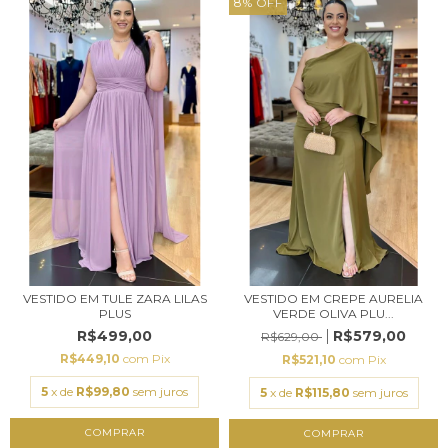
8
%
OFF
VESTIDO EM TULE ZARA LILAS
VESTIDO EM CREPE AURELIA
PLUS
VERDE OLIVA PLU...
R$499,00
R$579,00
R$629,00
R$449,10
com
Pix
R$521,10
com
Pix
5
x de
R$99,80
sem juros
5
x de
R$115,80
sem juros
COMPRAR
COMPRAR