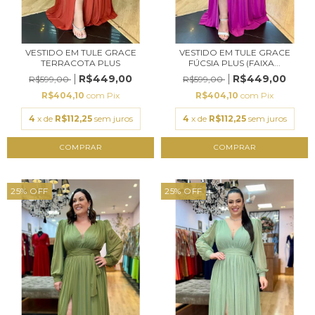
VESTIDO EM TULE GRACE
VESTIDO EM TULE GRACE
TERRACOTA PLUS
FÚCSIA PLUS (FAIXA...
R$449,00
R$449,00
R$599,00
R$599,00
R$404,10
com
Pix
R$404,10
com
Pix
4
x de
R$112,25
sem juros
4
x de
R$112,25
sem juros
COMPRAR
COMPRAR
25
%
OFF
25
%
OFF