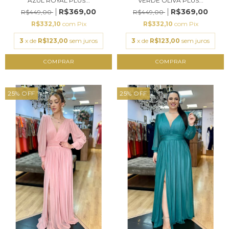
AZUL ROYAL PLUS...
VERDE OLIVA PLUS...
R$369,00
R$369,00
R$449,00
R$449,00
R$332,10
com
Pix
R$332,10
com
Pix
3
x de
R$123,00
sem juros
3
x de
R$123,00
sem juros
COMPRAR
COMPRAR
25
%
OFF
25
%
OFF