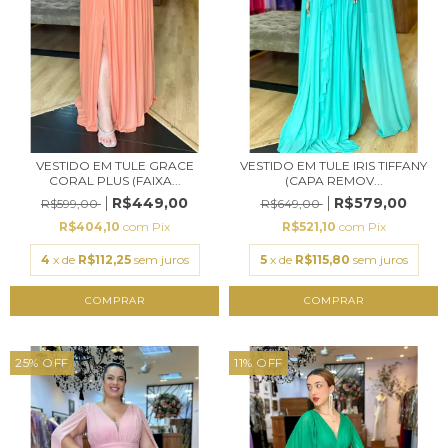
VESTIDO EM TULE GRACE
VESTIDO EM TULE IRIS TIFFANY
CORAL PLUS (FAIXA...
(CAPA REMOV...
R$449,00
R$579,00
R$599,00
R$649,00
R$404,10
com
Pix
R$521,10
com
Pix
4
x de
R$112,25
sem juros
5
x de
R$115,80
sem juros
COMPRAR
COMPRAR
25
%
OFF
11
%
OFF