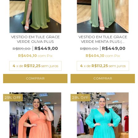
VESTIDO EM TULE GRACE
VESTIDO EM TULE GRACE
VERDE OLIVA PLUS
VERDE MENTA PLUS (...
R$449,00
R$449,00
R$599,00
R$599,00
R$404,10
com
Pix
R$404,10
com
Pix
4
x de
R$112,25
sem juros
4
x de
R$112,25
sem juros
COMPRAR
COMPRAR
25
%
OFF
25
%
OFF