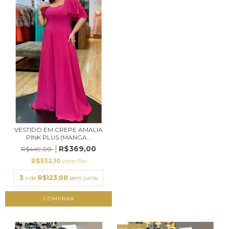
VESTIDO EM CREPE AMALIA
PINK PLUS (MANGA...
R$369,00
R$449,00
R$332,10
com
Pix
3
x de
R$123,00
sem juros
COMPRAR