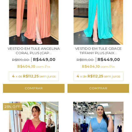
VESTIDO EM TULE ANGELINA
VESTIDO EM TULE GRACE
CORAL PLUS (CAP...
TIFFANY PLUS (FAIX...
R$449,00
R$449,00
R$599,00
R$599,00
R$404,10
com
Pix
R$404,10
com
Pix
4
x de
R$112,25
sem juros
4
x de
R$112,25
sem juros
COMPRAR
COMPRAR
25
%
OFF