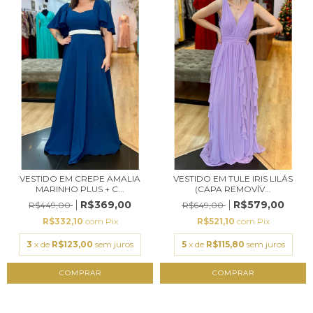
VESTIDO EM CREPE AMALIA
VESTIDO EM TULE IRIS LILÁS
MARINHO PLUS + C...
(CAPA REMOVÍV...
R$369,00
R$579,00
R$449,00
R$649,00
R$332,10
com
Pix
R$521,10
com
Pix
3
x de
R$123,00
sem juros
5
x de
R$115,80
sem juros
COMPRAR
COMPRAR