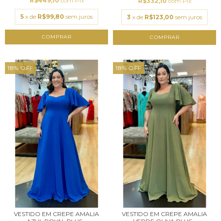
R$449,10
com
Pix
R$332,10
com
Pix
5
x de
R$99,80
sem juros
3
x de
R$123,00
sem juros
COMPRAR
COMPRAR
18
%
OFF
18
%
OFF
VESTIDO EM CREPE AMALIA
VESTIDO EM CREPE AMALIA