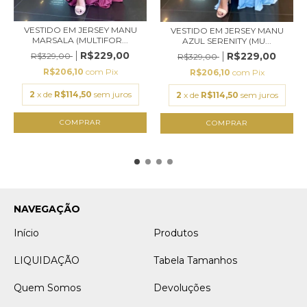
VESTIDO EM JERSEY MANU
VESTIDO EM JERSEY MANU
MARSALA (MULTIFOR...
AZUL SERENITY (MU...
R$229,00
R$229,00
R$329,00
R$329,00
R$206,10
com
Pix
R$206,10
com
Pix
2
x de
R$114,50
sem juros
2
x de
R$114,50
sem juros
COMPRAR
COMPRAR
NAVEGAÇÃO
Início
Produtos
LIQUIDAÇÃO
Tabela Tamanhos
Quem Somos
Devoluções