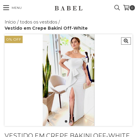
MENU
0
Início
/
todos os vestidos
/
Vestido em Crepe Bakini Off-White
0
%
OFF
VESTIDO EM CREPE BAKINI OFF-WHITE