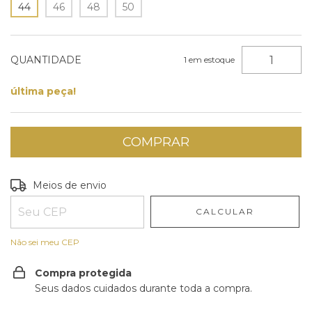
44
46
48
50
QUANTIDADE
1
em estoque
última peça!
Entregas para o CEP:
ALTERAR CEP
Meios de envio
CALCULAR
Não sei meu CEP
Compra protegida
Seus dados cuidados durante toda a compra.