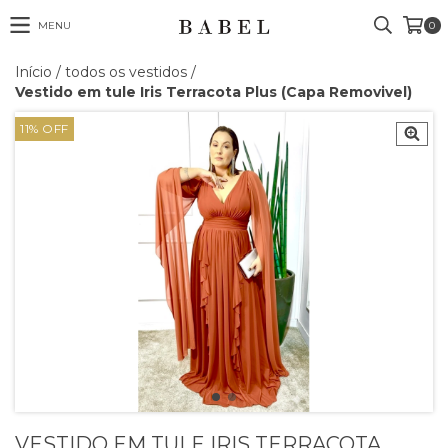
MENU
0
Início
/
todos os vestidos
/
Vestido em tule Iris Terracota Plus (Capa Removivel)
11
%
OFF
VESTIDO EM TULE IRIS TERRACOTA