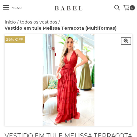
MENU
0
Início
/
todos os vestidos
/
Vestido em tule Melissa Terracota (Multiformas)
28
%
OFF
VESTIDO EM TULE MELISSA TERRACOTA