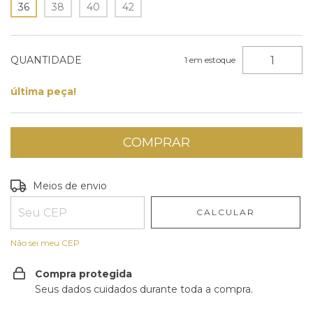
36
38
40
42
QUANTIDADE
1
em estoque
última peça!
Entregas para o CEP:
ALTERAR CEP
Meios de envio
CALCULAR
Não sei meu CEP
Compra protegida
Seus dados cuidados durante toda a compra.