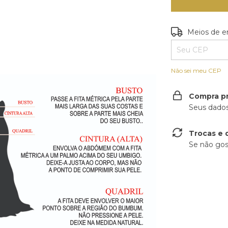
Entregas para o
Meios de e
Não sei meu CEP
Compra p
Seus dados
Trocas e 
Se não gos