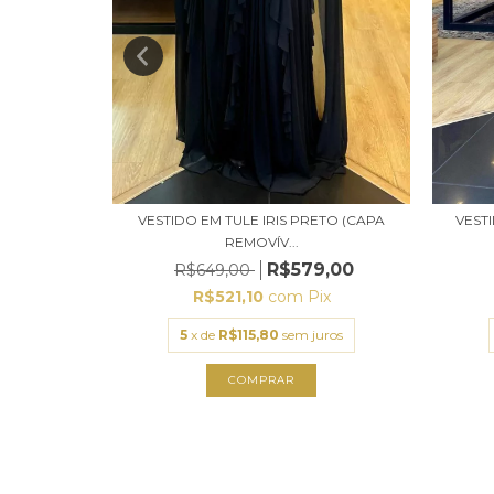
ERDE OLIVA
VESTIDO EM TULE IRIS PRETO (CAPA
VEST
REMOVÍV...
9,00
R$579,00
R$649,00
ix
R$521,10
com
Pix
uros
5
x de
R$115,80
sem juros
COMPRAR