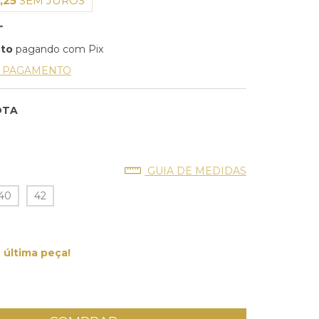
,25
SEM JUROS
nto
pagando com Pix
E PAGAMENTO
OTA
GUIA DE MEDIDAS
40
42
última peça!