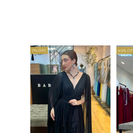
11
%
OFF
40
%
OF