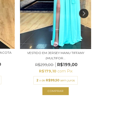
RACOTA
VESTID
VESTIDO EM JERSEY MANU TIFFANY
(MULTIFOR...
0
R$199,00
R$
R$299,00
R
R$179,10
com
Pix
2
x
2
x de
R$99,50
sem juros
COMPRAR