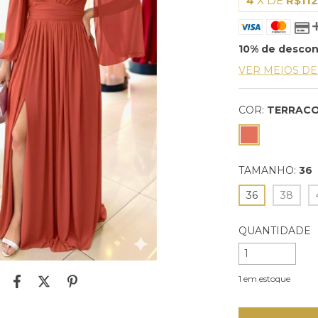
4
X DE
R$112
10% de desco
VER MEIOS D
COR:
TERRAC
TAMANHO:
36
36
38
QUANTIDADE
1
em estoque