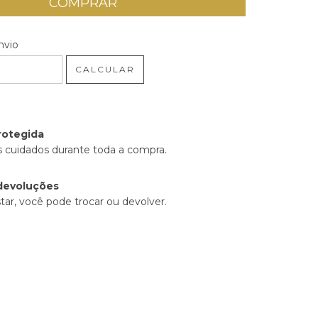
 CEP:
ALTERAR CEP
nvio
CALCULAR
rotegida
 cuidados durante toda a compra.
devoluções
tar, você pode trocar ou devolver.