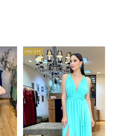
33
%
OFF
40
%
OFF