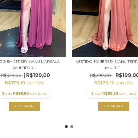
IDO EM JERSEY MANU MARSALA
VESTIDO EM JERSEY MANU TER
(MULTIFOR...
(MULTIF...
R$199,00
R$199,0
R$329,00
R$299,00
R$179,10
com
Pix
R$179,10
com
Pix
2
x de
R$99,50
sem juros
2
x de
R$99,50
sem juros
COMPRAR
COMPRAR