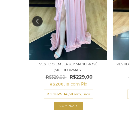
 PRETO PLUS
VESTIDO EM JERSEY MANU ROSÊ
VESTI
(MULTIFORMAS...
9,00
R$229,00
R$329,00
ix
R$206,10
com
Pix
uros
2
x de
R$114,50
sem juros
COMPRAR