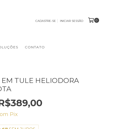
0
CADASTRE-SE
INICIAR SESSÃO
OLUÇÕES
CONTATO
 EM TULE HELIODORA
OTA
R$389,00
com
Pix