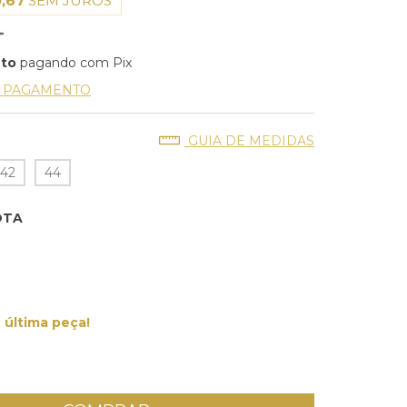
,67
SEM JUROS
nto
pagando com Pix
E PAGAMENTO
GUIA DE MEDIDAS
42
44
OTA
última peça!