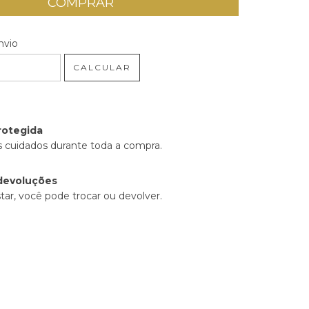
 CEP:
ALTERAR CEP
nvio
CALCULAR
rotegida
 cuidados durante toda a compra.
devoluções
tar, você pode trocar ou devolver.