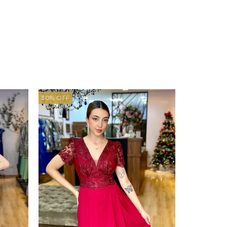
30
%
OFF
23
%
OFF