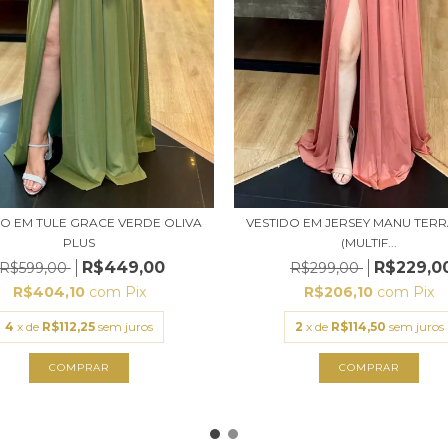
DO EM TULE GRACE VERDE OLIVA
VESTIDO EM JERSEY MANU TER
PLUS
(MULTIF...
R$449,00
R$229,0
R$599,00
R$299,00
R$404,10
com
Pix
R$206,10
com
Pix
4
x de
R$112,25
sem juros
2
x de
R$114,50
sem juros
COMPRAR
COMPRAR