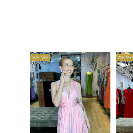
30
%
OFF
25
%
OF