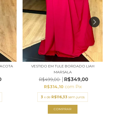
RACOTA
VESTIDO EM TULE BORDADO LIAH
VESTIDO
MARSALA
0
R$349,00
R$499,00
R$
R$314,10
com
Pix
R
3
x de
R$116,33
sem juros
2
x
COMPRAR