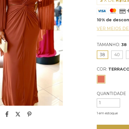
3
X DE
R$129
10% de desco
VER MEIOS D
TAMANHO:
38
38
40
COR:
TERRAC
QUANTIDADE
1
em estoque