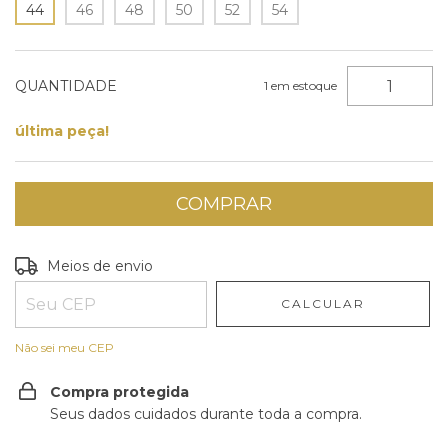
44
46
48
50
52
54
QUANTIDADE
1
em estoque
última peça!
Entregas para o CEP:
ALTERAR CEP
Meios de envio
CALCULAR
Não sei meu CEP
Compra protegida
Seus dados cuidados durante toda a compra.