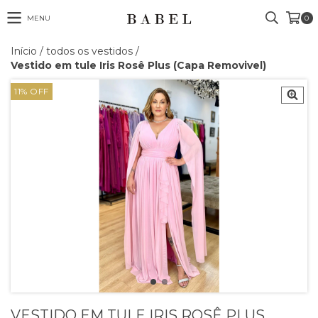
MENU
0
Início
/
todos os vestidos
/
Vestido em tule Iris Rosê Plus (Capa Removivel)
11
%
OFF
VESTIDO EM TULE IRIS ROSÊ PLUS