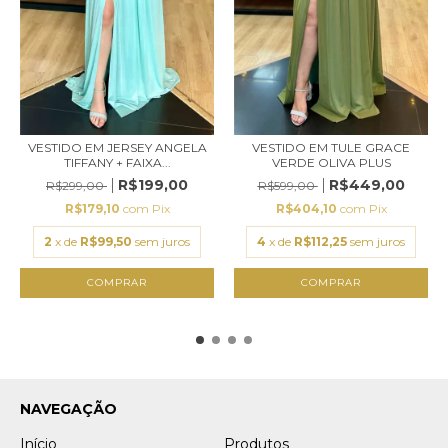
VESTIDO EM JERSEY ANGELA
VESTIDO EM TULE GRACE
TIFFANY + FAIXA...
VERDE OLIVA PLUS
R$199,00
R$449,00
R$299,00
R$599,00
R$179,10
com
Pix
R$404,10
com
Pix
2
x de
R$99,50
sem juros
4
x de
R$112,25
sem juros
COMPRAR
COMPRAR
NAVEGAÇÃO
Início
Produtos