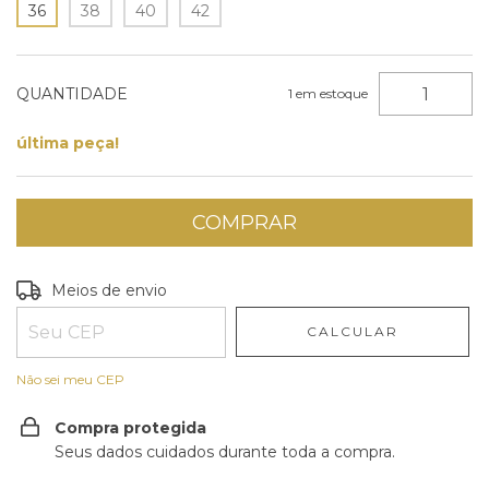
36
38
40
42
QUANTIDADE
1
em estoque
última peça!
Entregas para o CEP:
ALTERAR CEP
Meios de envio
CALCULAR
Não sei meu CEP
Compra protegida
Seus dados cuidados durante toda a compra.