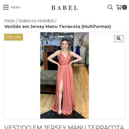
MENU
0
Início
/
todos os vestidos
/
Vestido em Jersey Manu Terracota (Multiformas)
23
%
OFF
VESTIDO EM JERSEY MANU TERRACOTA