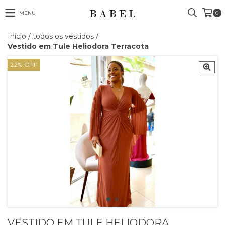
MENU
0
Início
/
todos os vestidos
/
Vestido em Tule Heliodora Terracota
22
%
OFF
VESTIDO EM TULE HELIODORA