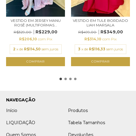
VESTIDO EM JERSEY MANU
VESTIDO EM TULE BORDADO
ROSÊ (MULTIFORMAS...
LIAH MARSALA
R$229,00
R$349,00
R$329,00
R$499,00
R$206,10
com
Pix
R$314,10
com
Pix
2
x de
R$114,50
sem juros
3
x de
R$116,33
sem juros
COMPRAR
COMPRAR
NAVEGAÇÃO
Início
Produtos
LIQUIDAÇÃO
Tabela Tamanhos
Quem Somos
Devoluções